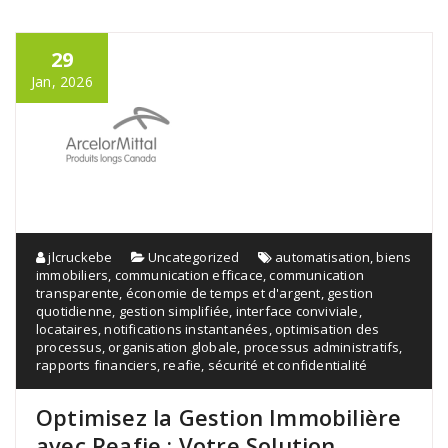
29
Jan, 2026
jlcruckebe
Uncategorized
automatisation
,
biens
immobiliers
,
communication efficace
,
communication
transparente
,
économie de temps et d'argent
,
gestion
quotidienne
,
gestion simplifiée
,
interface conviviale
,
locataires
,
notifications instantanées
,
optimisation des
processus
,
organisation globale
,
processus administratifs
,
rapports financiers
,
reafie
,
sécurité et confidentialité
Optimisez la Gestion Immobilière
avec Reafie : Votre Solution