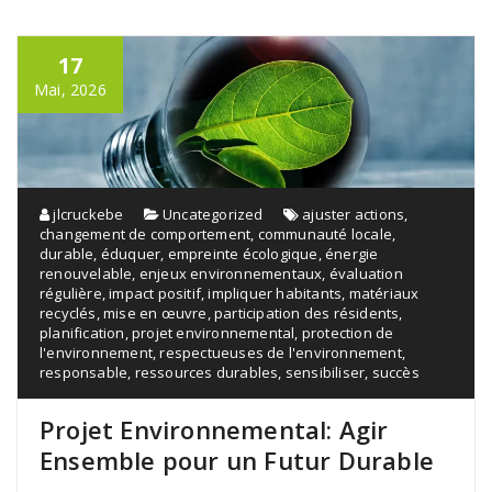
17
Mai, 2026
jlcruckebe
Uncategorized
ajuster actions
,
changement de comportement
,
communauté locale
,
durable
,
éduquer
,
empreinte écologique
,
énergie
renouvelable
,
enjeux environnementaux
,
évaluation
régulière
,
impact positif
,
impliquer habitants
,
matériaux
recyclés
,
mise en œuvre
,
participation des résidents
,
planification
,
projet environnemental
,
protection de
l'environnement
,
respectueuses de l'environnement
,
responsable
,
ressources durables
,
sensibiliser
,
succès
Projet Environnemental: Agir
Ensemble pour un Futur Durable