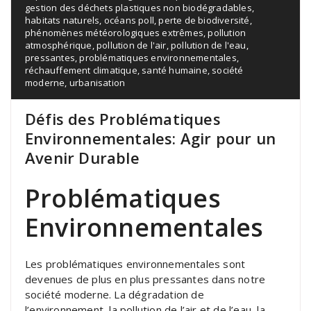
gestion des déchets plastiques non biodégradables
,
habitats naturels
,
océans poll
,
perte de biodiversité
,
phénomènes météorologiques extrêmes
,
pollution
atmosphérique
,
pollution de l'air
,
pollution de l'eau
,
pressantes
,
problématiques environnementales
,
réchauffement climatique
,
santé humaine
,
société
moderne
,
urbanisation
Défis des Problématiques
Environnementales: Agir pour un
Avenir Durable
Problématiques
Environnementales
Les problématiques environnementales sont
devenues de plus en plus pressantes dans notre
société moderne. La dégradation de
l’environnement, la pollution de l’air et de l’eau, la