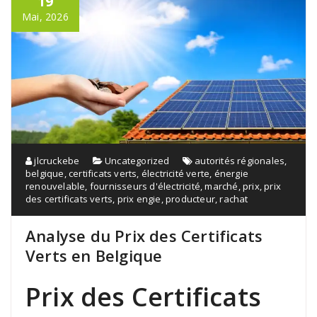
19
Mai, 2026
jlcruckebe
Uncategorized
autorités régionales
,
belgique
,
certificats verts
,
électricité verte
,
énergie
renouvelable
,
fournisseurs d'électricité
,
marché
,
prix
,
prix
des certificats verts
,
prix engie
,
producteur
,
rachat
Analyse du Prix des Certificats
Verts en Belgique
Prix des Certificats