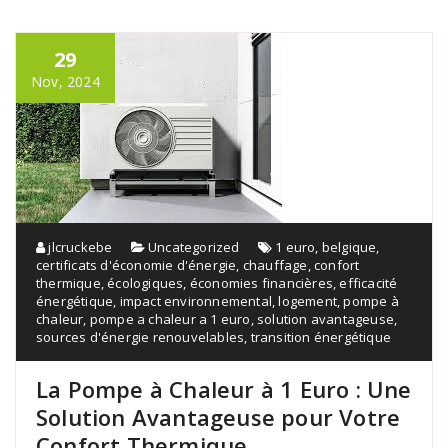
29
Nov, 2024
jlcruckebe
Uncategorized
1 euro
,
belgique
,
certificats d'économie d'énergie
,
chauffage
,
confort
thermique
,
écologiques
,
économies financières
,
efficacité
énergétique
,
impact environnemental
,
logement
,
pompe à
chaleur
,
pompe a chaleur a 1 euro
,
solution avantageuse
,
sources d'énergie renouvelables
,
transition énergétique
La Pompe à Chaleur à 1 Euro : Une
Solution Avantageuse pour Votre
Confort Thermique