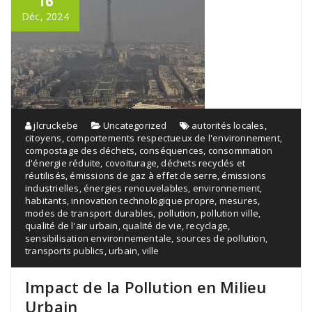
16
Déc, 2024
jlcruckebe
Uncategorized
autorités locales
,
citoyens
,
comportements respectueux de l'environnement
,
compostage des déchets
,
conséquences
,
consommation
d'énergie réduite
,
covoiturage
,
déchets recyclés et
réutilisés
,
émissions de gaz à effet de serre
,
émissions
industrielles
,
énergies renouvelables
,
environnement
,
habitants
,
innovation technologique propre
,
mesures
,
modes de transport durables
,
pollution
,
pollution ville
,
qualité de l'air urbain
,
qualité de vie
,
recyclage
,
sensibilisation environnementale
,
sources de pollution
,
transports publics
,
urbain
,
ville
Impact de la Pollution en Milieu
Urbain