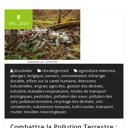
8
Déc, 2024
jlcruckebe
Uncategorized
agriculture intensive
,
allergies
,
belgique
,
cancers
,
consommation d'énergie
durable
,
effets sur la santé humaine
,
émissions
industrielles
,
engrais agricoles
,
gestion des déchets
,
industrie
,
maladies respiratoires
,
modes de transport
écologiques
,
pesticides
,
pollution des eaux
,
pollution des
sols
,
pollution terrestre
,
recyclage des déchets
,
sols
contaminés
,
substances toxiques
,
trafic routier
,
transport
routier
,
troubles neurologiques
Combattre la Pollution Terrestre :