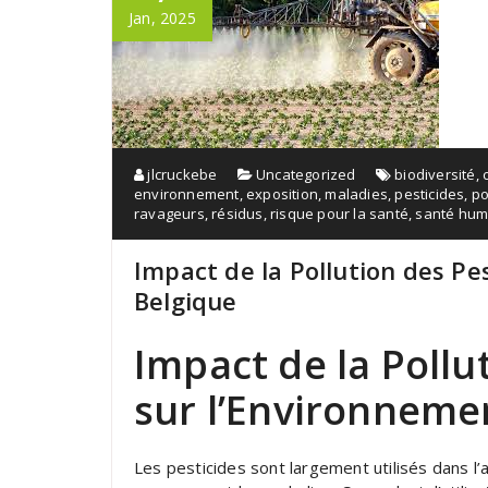
Jan, 2025
jlcruckebe
Uncategorized
biodiversité
,
environnement
,
exposition
,
maladies
,
pesticides
,
po
ravageurs
,
résidus
,
risque pour la santé
,
santé hum
Impact de la Pollution des Pe
Belgique
Impact de la Pollu
sur l’Environneme
Les pesticides sont largement utilisés dans l’