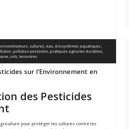
consommateurs
,
cultures
,
eau
,
écosystèmes aquatiques
,
llution
,
pollution pesticides
,
pratiques agricoles durables
,
aine
,
sols
,
terrestres
sticides sur l’Environnement en
tion des Pesticides
nt
agriculture pour protéger les cultures contre les