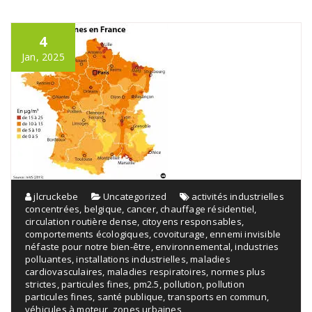
4
Jan, 2025
jlcruckebe
Uncategorized
activités industrielles
concentrées
,
belgique
,
cancer
,
chauffage résidentiel
,
circulation routière dense
,
citoyens responsables
,
comportements écologiques
,
covoiturage
,
ennemi invisible
néfaste pour notre bien-être
,
environnemental
,
industries
polluantes
,
installations industrielles
,
maladies
cardiovasculaires
,
maladies respiratoires
,
normes plus
strictes
,
particules fines
,
pm2.5
,
pollution
,
pollution
particules fines
,
santé publique
,
transports en commun
,
véhicules à moteur
,
zones urbaines