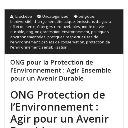
jlcruckebe
Uncategorized
belgique
,
biodiversité
,
changement climatique
,
émissions de gaz à
effet de serre
,
énergies renouvelables
,
mode de vie
durable
,
ong
,
ong protection environnement
,
politiques
environnementales
,
pratiques respectueuses de
l'environnement
,
projets de conservation
,
protection de
l'environnement
,
sensibilisation
ONG pour la Protection de
l’Environnement : Agir Ensemble
pour un Avenir Durable
ONG Protection de
l’Environnement :
Agir pour un Avenir