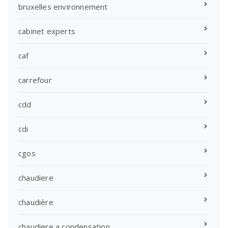
bruxelles environnement
cabinet experts
caf
carrefour
cdd
cdi
cgos
chaudiere
chaudière
chaudiere a condensation