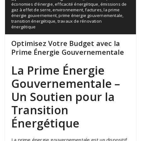
économies d'énergie
,
efficacité énergétique
,
émissions de
gaz à effet de serre
,
environnement
,
factures
,
la prime
énergie gouvernement
,
prime énergie gouvernementale
,
transition énergétique
,
travaux de rénovation
énergétique
Optimisez Votre Budget avec la
Prime Énergie Gouvernementale
La Prime Énergie
Gouvernementale –
Un Soutien pour la
Transition
Énergétique
La prime énergie gouvernementale est un dispositif