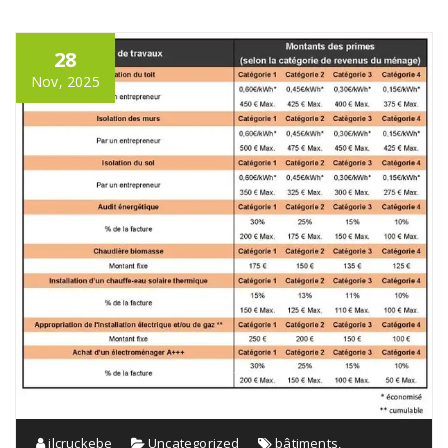
28
Nov, 2025
jlcruckebe
Uncategorized
bâtiments
,