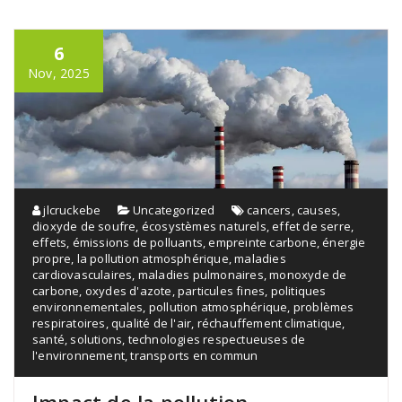
6
Nov, 2025
jlcruckebe
Uncategorized
cancers
,
causes
,
dioxyde de soufre
,
écosystèmes naturels
,
effet de serre
,
effets
,
émissions de polluants
,
empreinte carbone
,
énergie
propre
,
la pollution atmosphérique
,
maladies
cardiovasculaires
,
maladies pulmonaires
,
monoxyde de
carbone
,
oxydes d'azote
,
particules fines
,
politiques
environnementales
,
pollution atmosphérique
,
problèmes
respiratoires
,
qualité de l'air
,
réchauffement climatique
,
santé
,
solutions
,
technologies respectueuses de
l'environnement
,
transports en commun
Impact de la pollution