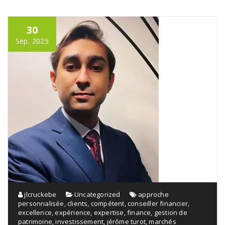
30
Sep, 2025
jlcruckebe
Uncategorized
approche
personnalisée
,
clients
,
compétent
,
conseiller financier
,
excellence
,
expérience
,
expertise
,
finance
,
gestion de
patrimoine
,
investissement
,
jérôme turot
,
marchés