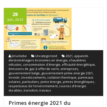
28
Juin, 2024
jlcruckebe
Uncategorized
2021
,
appareils
électroménagers économes en énergie
,
chaudières
vétustes
,
consommation d'énergie
,
efficacité énergétique
,
émissions de gaz à effet de serre
,
entreprises
,
gouvernement belge
,
gouvernement prime energie 2021
,
investir
,
investissements
,
isolation thermique
,
panneaux
solaires
,
particuliers
,
prime énergie
,
primes énergétiques
,
respectueux de l'environnement
,
sources d'énergie
durables
,
transition
,
travaux
Primes énergie 2021 du