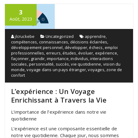
3
Août, 2023
jlcruckebe
Uncategorized
apprendre
,
compétences
,
connaissances
,
décisions éclairées
,
développement personnel
,
développer
,
échecs
,
emploi
professionnelles
,
erreurs
,
études
,
évoluer
,
expérience
,
façonner
,
grandir
,
importance
,
individus
,
interactions
sociales
,
personnalité
,
succès
,
vie quotidienne
,
vision du
monde
,
voyage dans un pays étranger
,
voyages
,
zone de
confort
L’expérience : Un Voyage
Enrichissant à Travers la Vie
L’importance de l’expérience dans notre vie
quotidienne
L’expérience est une composante essentielle de
notre vie quotidienne. Chaque jour, nous sommes