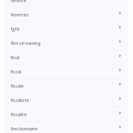
fenetre
fenetres
fgtb
film streaming
fioul
fiscal
fiscale
fiscaliste
fiscalite
fonctionnaire