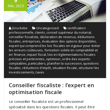
9
Mai, 2023
jlcruckebe
Uncategorized
certification
professionnelle
,
clients
,
conseil supérieur du notariat
,
conseiller fiscaliste
,
déclaration de revenus
,
déductions
fiscales
,
entreprises
,
évaluation des options disponibles
,
expert qui comprend les lois fiscales en vigueur pour éviter
les erreurs coûteuses
,
formation solide en comptabilité et
en finance
,
impact fiscal
,
lois et réglementations fiscales
précises et pertinentes
,
optimiser
,
ordre des experts-
comptables
,
particuliers
,
planifier la succession
,
questions
fiscales
,
réductions d'impôt
,
situation fiscale
,
structurer les
investissements
,
taxes
Conseiller fiscaliste : l’expert en
optimisation fiscale
Le conseiller fiscaliste est un professionnel
spécialisé dans les questions fiscales. Il peut être