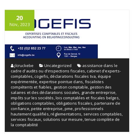
20
Nov, 2023
jlcruckebe
Uncategorized
assistance dans le
cadre d'audits ou d'inspections fiscales
,
cabinet d'experts-
comptables
,
cogefis
,
déclarations fiscales tva
,
équipe
expérimentée
,
expertise pointue dans
,
fiscalistes
compétents et fiables
,
gestion comptable
,
gestion des
salaires et des déclarations sociales
,
grande entreprise
,
impôts sur les sociétés
,
lois comptables et fiscales belges
,
obligations comptables
,
obligations fiscales
,
partenaire de
confiance
,
petite entreprise
,
pme
,
professionnels
hautement qualifiés
,
réglementations
,
services comptables
,
services fiscaux
,
solutions sur mesure
,
tenue complète de
la comptabilité