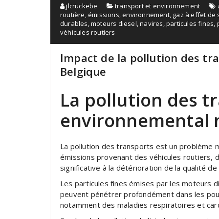
jlcruckebe
transport et environnement
routière
,
émissions
,
environnement
,
gaz à effet de 
durables
,
moteurs diesel
,
navires
,
particules fines
,
véhicules routiers
Impact de la pollution des tr
Belgique
La pollution des tr
environnemental 
La pollution des transports est un problème m
émissions provenant des véhicules routiers, 
significative à la détérioration de la qualité d
Les particules fines émises par les moteurs d
peuvent pénétrer profondément dans les pou
notamment des maladies respiratoires et card