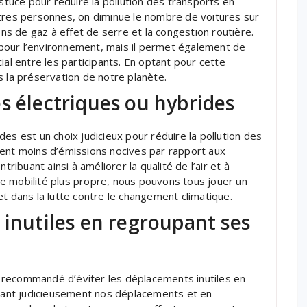
astuce pour réduire la pollution des transports en
utres personnes, on diminue le nombre de voitures sur
ons de gaz à effet de serre et la congestion routière.
pour l’environnement, mais il permet également de
ial entre les participants. En optant pour cette
s la préservation de notre planète.
s électriques ou hybrides
es est un choix judicieux pour réduire la pollution des
sent moins d’émissions nocives par rapport aux
tribuant ainsi à améliorer la qualité de l’air et à
 une mobilité plus propre, nous pouvons tous jouer un
t dans la lutte contre le changement climatique.
 inutiles en regroupant ses
st recommandé d’éviter les déplacements inutiles en
fiant judicieusement nos déplacements et en