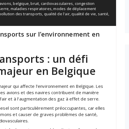
avions
,
belgique
,
bruit
,
cardiovasculaires
,
congestion
serre
,
maladies respiratoires
,
modes de déplacement
pollution des transports
,
qualité de l'air
,
qualité de vie
,
santé
,
ansports sur l’environnement en
ansports : un défi
majeur en Belgique
ajeur qui affecte l’environnement en Belgique. Les
des avions et des navires contribuent de manière
e l’air et à l’augmentation des gaz à effet de serre.
iesel sont particulièrement préoccupantes, car elles
mons et causer de graves problèmes de santé,
iovasculaires.