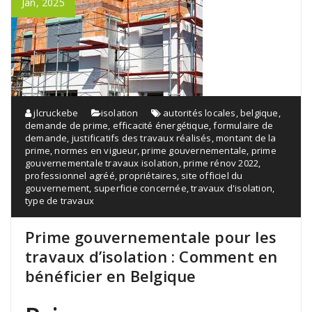
Jan, 2025
jlcruckebe
isolation
autorités locales
,
belgique
,
demande de prime
,
efficacité énergétique
,
formulaire de
demande
,
justificatifs des travaux réalisés
,
montant de la
prime
,
normes en vigueur
,
prime gouvernementale
,
prime
gouvernementale travaux isolation
,
prime rénov 2022
,
professionnel agréé
,
propriétaires
,
site officiel du
gouvernement
,
superficie concernée
,
travaux d'isolation
,
type de travaux
Prime gouvernementale pour les
travaux d’isolation : Comment en
bénéficier en Belgique