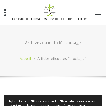
Aller
au
contenu
La source d'informations pour des décisions éclairées
Archives du mot-clé stockage
Accueil
/
Articles étiquetés "stockage"
jlcruckebe
Uncategorized
accidents nucléaires
,
avantages
,
changement climatique
,
déchets radioactifs
,