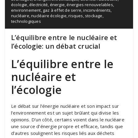
écologie
,
électricité
,
énergie
,
énergies renouvelables
,
environnement
,
gaz à effet de serre
,
inconvénients
,
nucléaire
,
nucléaire écologie
,
risques
,
stockage
,
technologiques
L’équilibre entre le nucléaire et
l’écologie: un débat crucial
L’équilibre entre le
nucléaire et
l’écologie
Le débat sur l’énergie nucléaire et son impact sur
l’environnement est un sujet brûlant qui divise les
opinions. D’un côté, certains voient dans le nucléaire
une source d’énergie propre et efficace, tandis que
d’autres soulignent les risques liés aux déchets