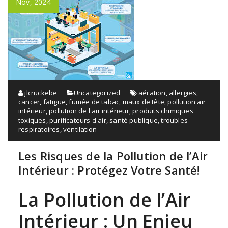
Nov, 2024
jlcruckebe
Uncategorized
aération
,
allergies
,
cancer
,
fatigue
,
fumée de tabac
,
maux de tête
,
pollution air
intérieur
,
pollution de l'air intérieur
,
produits chimiques
toxiques
,
purificateurs d'air
,
santé publique
,
troubles
respiratoires
,
ventilation
Les Risques de la Pollution de l’Air
Intérieur : Protégez Votre Santé!
La Pollution de l’Air
Intérieur : Un Enjeu