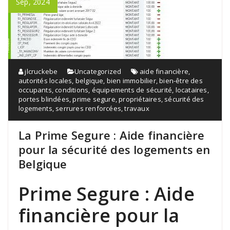
Sep, 2024
jlcruckebe
Uncategorized
aide financière
,
autorités locales
,
belgique
,
bien immobilier
,
bien-être des
occupants
,
conditions
,
équipements de sécurité
,
locataires
,
portes blindées
,
prime segure
,
propriétaires
,
sécurité des
logements
,
serrures renforcées
,
travaux
La Prime Segure : Aide financière
pour la sécurité des logements en
Belgique
Prime Segure : Aide
financière pour la