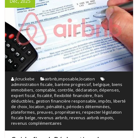
Déc, 2025
jlcruckebe
airbnb
,
imposable
,
location
administration fiscale
,
barème progressif
,
belgique
,
biens
immobiliers
,
comptable
,
contrôle
,
déclaration
,
dépenses
,
expert fiscal
,
fiscalité
,
flexibilité financière
,
frais
déductibles
,
gestion financière responsable
,
impôts
,
liberté
de choix
,
location
,
pénalités
,
périodes déterminées
,
plateformes
,
preuves
,
propriétaires
,
respecter législation
fiscale belge
,
revenus airbnb
,
revenus airbnb impots
,
revenus complémentaires