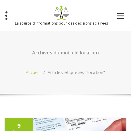
Aller
au
contenu
La source d'informations pour des décisions éclairées
Archives du mot-clé location
Accueil
/
Articles étiquetés "location"
9