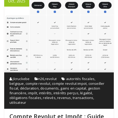
Oct, 2025
jlcruckebe
n26
,
revolut
autorités fiscales
,
belgique
,
compte revolut
,
compte revolut impot
,
conseiller
fiscal
,
déclaration
,
documents
,
gains en capital
,
gestion
financière
,
impôt
,
intérêts
,
intérêts perçus
,
légalité
,
obligations fiscales
,
relevés
,
revenus
,
transactions
,
utilisateur
Compte Revolut et Impôt : Guide