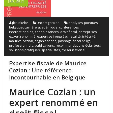
Juin, 2025
jlcruckebe
Uncategorized
analyses pointues
,
belgique
,
carrière académique
,
conférences
internationales
,
connaissances
,
droit fiscal
,
entreprises
,
expert renommé
,
expertise inégalée
,
fiscalité
,
intégrité
,
maurice cozian
,
organisations
,
paysage fiscal belge
,
professionnels
,
publications
,
recommandations éclairées
,
solutions pratiques
,
spécialistes
,
trésor national
Expertise fiscale de Maurice
Cozian : Une référence
incontournable en Belgique
Maurice Cozian : un
expert renommé en