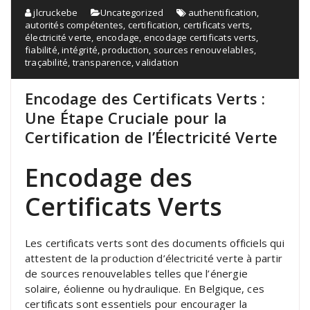
jlcruckebe
Uncategorized
authentification
,
autorités compétentes
,
certification
,
certificats verts
,
électricité verte
,
encodage
,
encodage certificats verts
,
fiabilité
,
intégrité
,
production
,
sources renouvelables
,
traçabilité
,
transparence
,
validation
Encodage des Certificats Verts :
Une Étape Cruciale pour la
Certification de l’Électricité Verte
Encodage des
Certificats Verts
Les certificats verts sont des documents officiels qui
attestent de la production d’électricité verte à partir
de sources renouvelables telles que l’énergie
solaire, éolienne ou hydraulique. En Belgique, ces
certificats sont essentiels pour encourager la