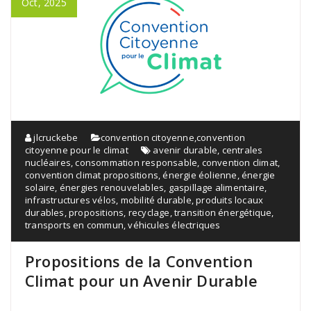
Oct, 2025
jlcruckebe
convention citoyenne
,
convention
citoyenne pour le climat
avenir durable
,
centrales
nucléaires
,
consommation responsable
,
convention climat
,
convention climat propositions
,
énergie éolienne
,
énergie
solaire
,
énergies renouvelables
,
gaspillage alimentaire
,
infrastructures vélos
,
mobilité durable
,
produits locaux
durables
,
propositions
,
recyclage
,
transition énergétique
,
transports en commun
,
véhicules électriques
Propositions de la Convention
Climat pour un Avenir Durable