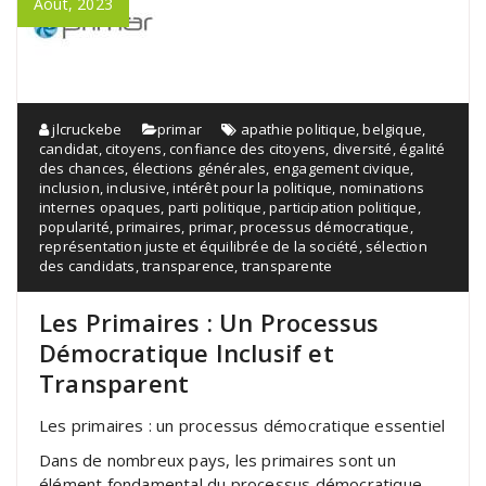
Août, 2023
jlcruckebe
primar
apathie politique
,
belgique
,
candidat
,
citoyens
,
confiance des citoyens
,
diversité
,
égalité
des chances
,
élections générales
,
engagement civique
,
inclusion
,
inclusive
,
intérêt pour la politique
,
nominations
internes opaques
,
parti politique
,
participation politique
,
popularité
,
primaires
,
primar
,
processus démocratique
,
représentation juste et équilibrée de la société
,
sélection
des candidats
,
transparence
,
transparente
Les Primaires : Un Processus
Démocratique Inclusif et
Transparent
Les primaires : un processus démocratique essentiel
Dans de nombreux pays, les primaires sont un
élément fondamental du processus démocratique.