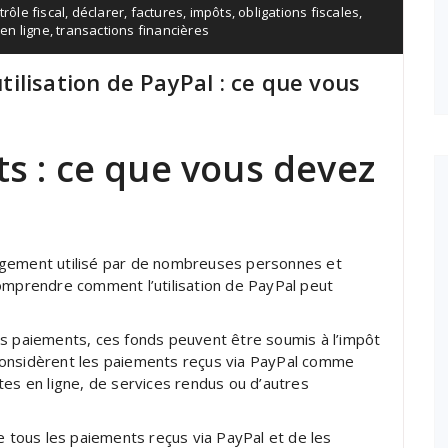
trôle fiscal
,
déclarer
,
factures
,
impôts
,
obligations fiscales
,
 en ligne
,
transactions financières
utilisation de PayPal : ce que vous
ts : ce que vous devez
rgement utilisé par de nombreuses personnes et
comprendre comment l’utilisation de PayPal peut
es paiements, ces fonds peuvent être soumis à l’impôt
es considèrent les paiements reçus via PayPal comme
tes en ligne, de services rendus ou d’autres
e tous les paiements reçus via PayPal et de les