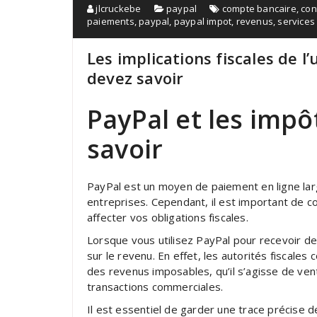
jlcruckebe
paypal
compte bancaire
,
con
paiements
,
paypal
,
paypal impot
,
revenus
,
services
Les implications fiscales de l’
devez savoir
PayPal et les impô
savoir
PayPal est un moyen de paiement en ligne la
entreprises. Cependant, il est important de 
affecter vos obligations fiscales.
Lorsque vous utilisez PayPal pour recevoir d
sur le revenu. En effet, les autorités fiscal
des revenus imposables, qu’il s’agisse de ven
transactions commerciales.
Il est essentiel de garder une trace précise d