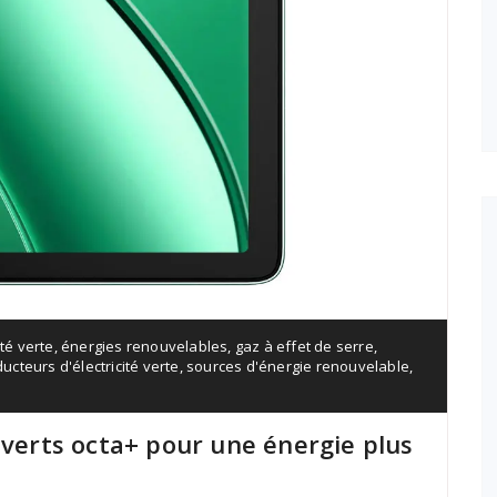
ité verte
,
énergies renouvelables
,
gaz à effet de serre
,
ucteurs d'électricité verte
,
sources d'énergie renouvelable
,
 verts octa+ pour une énergie plus