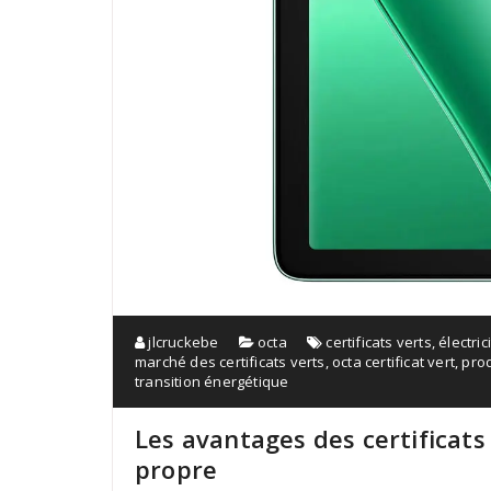
jlcruckebe
octa
certificats verts
,
électric
marché des certificats verts
,
octa certificat vert
,
prod
transition énergétique
Les avantages des certificats
propre