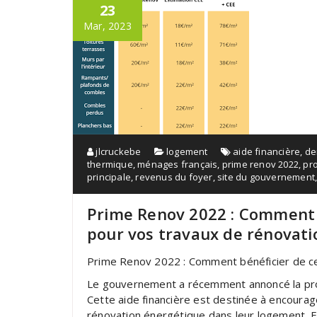
23
Mar, 2023
jlcruckebe
logement
aide financière
,
de
thermique
,
ménages français
,
prime renov 2022
,
pr
principale
,
revenus du foyer
,
site du gouvernement
Prime Renov 2022 : Comment b
pour vos travaux de rénovati
Prime Renov 2022 : Comment bénéficier de cet
Le gouvernement a récemment annoncé la prol
Cette aide financière est destinée à encourag
rénovation énergétique dans leur logement. E