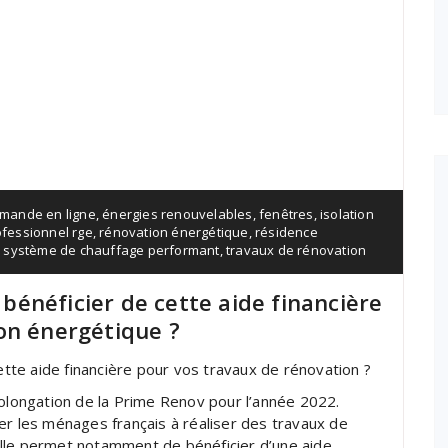
mande en ligne
,
énergies renouvelables
,
fenêtres
,
isolation
ofessionnel rge
,
rénovation énergétique
,
résidence
,
système de chauffage performant
,
travaux de rénovation
énéficier de cette aide financière
on énergétique ?
te aide financière pour vos travaux de rénovation ?
ongation de la Prime Renov pour l’année 2022.
er les ménages français à réaliser des travaux de
lle permet notamment de bénéficier d’une aide