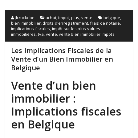
jlcruckebe
achat
,
impot
,
plus
,
vente
belgique
,
bien immobilier
,
droits d'enregistrement
,
frais de notaire
,
implications fiscales
,
impôt sur les plus-values
immobilières
,
tva
,
vente
,
vente bien immobilier impots
Les Implications Fiscales de la
Vente d’un Bien Immobilier en
Belgique
Vente d’un bien
immobilier :
Implications fiscales
en Belgique