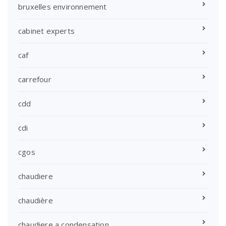
bruxelles environnement
cabinet experts
caf
carrefour
cdd
cdi
cgos
chaudiere
chaudière
chaudiere a condensation