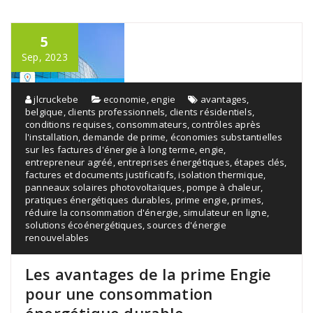
5
Sep, 2023
jlcruckebe
economie
,
engie
avantages
,
belgique
,
clients professionnels
,
clients résidentiels
,
conditions requises
,
consommateurs
,
contrôles après
l'installation
,
demande de prime
,
économies substantielles
sur les factures d'énergie à long terme
,
engie
,
entrepreneur agréé
,
entreprises énergétiques
,
étapes clés
,
factures et documents justificatifs
,
isolation thermique
,
panneaux solaires photovoltaïques
,
pompe à chaleur
,
pratiques énergétiques durables
,
prime engie
,
primes
,
réduire la consommation d'énergie
,
simulateur en ligne
,
solutions écoénergétiques
,
sources d'énergie
renouvelables
Les avantages de la prime Engie
pour une consommation
énergétique durable