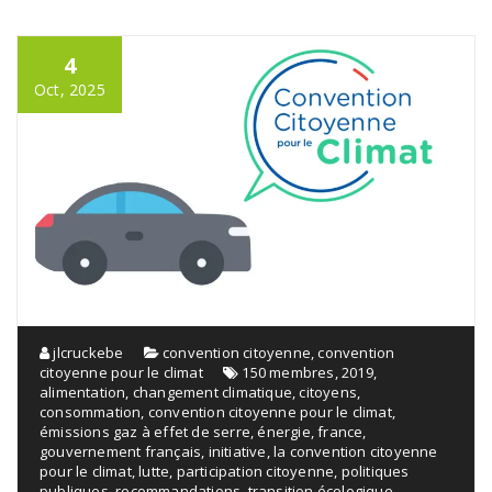
4
Oct, 2025
jlcruckebe
convention citoyenne
,
convention
citoyenne pour le climat
150 membres
,
2019
,
alimentation
,
changement climatique
,
citoyens
,
consommation
,
convention citoyenne pour le climat
,
émissions gaz à effet de serre
,
énergie
,
france
,
gouvernement français
,
initiative
,
la convention citoyenne
pour le climat
,
lutte
,
participation citoyenne
,
politiques
publiques
,
recommandations
,
transition écologique
,