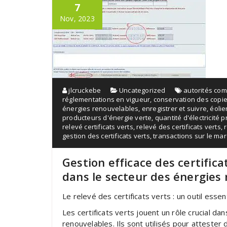
7
Nov, 2023
jlcruckebe
Uncategorized
autorités co
réglementations en vigueur
,
conservation des copies
énergies renouvelables
,
enregistrer et suivre
,
éoli
producteurs d'énergie verte
,
quantité d'électricité 
relevé certificats verts
,
relevé des certificats verts
,
gestion des certificats verts
,
transactions sur le ma
Gestion efficace des certifica
dans le secteur des énergies
Le relevé des certificats verts : un outil esse
Les certificats verts jouent un rôle crucial 
renouvelables. Ils sont utilisés pour attester 