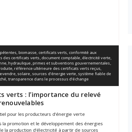
mpétentes
,
biomasse
,
certificats verts
,
conformité aux
 des certificats verts
,
document comptable
,
électricité verte
,
enne
,
hydraulique
,
primes et subventions gouvernementales
,
produite
,
référence ultérieure des certificats verts reçus
,
revendre
,
solaire
,
sources d'énergie verte
,
système fiable de
rché
,
transparence dans le processus d'échange
ts verts : l’importance du relevé
 renouvelables
ntiel pour les producteurs d’énergie verte
dans la promotion et le développement des énergies
de la production d’électricité à partir de sources