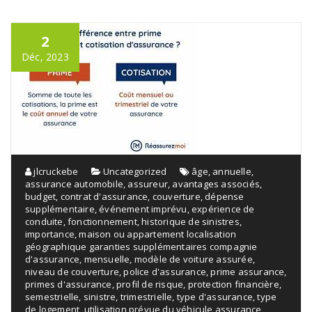
2
Déc, 2023
jlcruckebe
Uncategorized
âge
,
annuelle
,
assurance automobile
,
assureur
,
avantages associés
,
budget
,
contrat d'assurance
,
couverture
,
dépense
supplémentaire
,
événement imprévu
,
expérience de
conduite
,
fonctionnement
,
historique de sinistres
,
importance
,
maison ou appartement localisation
géographique garanties supplémentaires compagnie
d'assurance
,
mensuelle
,
modèle de voiture assurée
,
niveau de couverture
,
police d'assurance
,
prime assurance
,
primes d'assurance
,
profil de risque
,
protection financière
,
semestrielle
,
sinistre
,
trimestrielle
,
type d'assurance
,
type
de logement
,
utilisation prévue du véhicule assurance