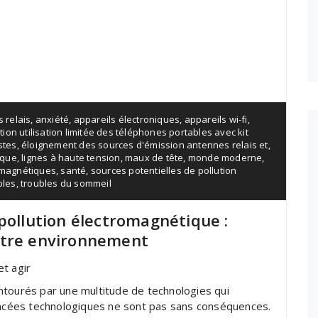
 relais
,
anxiété
,
appareils électroniques
,
appareils wi-fi
,
tion utilisation limitée des téléphones portables avec kit
stes
,
éloignement des sources d'émission antennes relais et
,
ique
,
lignes à haute tension
,
maux de tête
,
monde moderne
,
omagnétiques
,
santé
,
sources potentielles de pollution
bles
,
troubles du sommeil
pollution électromagnétique :
otre environnement
t agir
urés par une multitude de technologies qui
vancées technologiques ne sont pas sans conséquences.