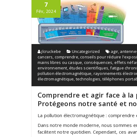
7
Fév, 2024
jlcruckebe
Uncategorized
agir
,
antennes
cancers
,
comprendre
,
conseils pour réduire l'exposi
mains libres ou casque
,
conséquences
,
effets néfa
environnement
,
études scientifiques
,
fatigue chron
pollution électromagnétique
,
rayonnements électr
électromagnétique
,
technologies
,
téléphones porta
Comprendre et agir face à la 
Protégeons notre santé et n
La pollution électromagnétique : comprendre e
Dans notre monde moderne, nous sommes ento
facilitent notre quotidien. Cependant, ces a