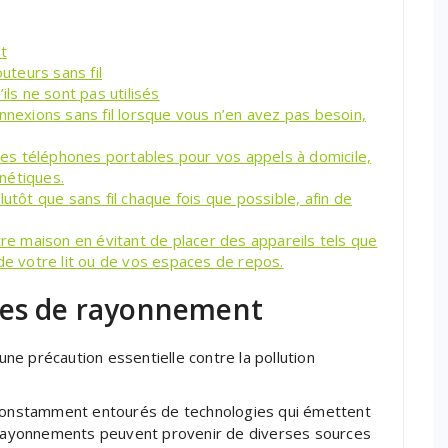
t
outeurs sans fil
ils ne sont pas utilisés
nnexions sans fil lorsque vous n’en avez pas besoin,
 les téléphones portables pour vos appels à domicile,
nétiques.
utôt que sans fil chaque fois que possible, afin de
 maison en évitant de placer des appareils tels que
de votre lit ou de vos espaces de repos.
ces de rayonnement
e précaution essentielle contre la pollution
onstamment entourés de technologies qui émettent
ayonnements peuvent provenir de diverses sources