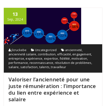
13
Sep, 2024
jlcruckebe
Uncategorized
ancienneté
,
ancienneté salaire
,
contribution
,
efficacité
,
engagement
,
entreprise
,
expérience
,
expertise
,
fidélité
,
motivation
,
performance
,
reconnaissance
,
résolution de problèmes
,
salaire
,
satisfaction
,
talents
,
travailleur
Valoriser l’ancienneté pour une
juste rémunération : l’importance
du lien entre expérience et
salaire