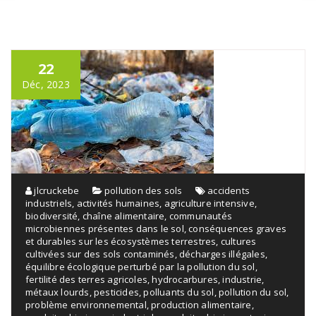
22
Déc, 2023
jlcruckebe
pollution des sols
accidents
industriels
,
activités humaines
,
agriculture intensive
,
biodiversité
,
chaîne alimentaire
,
communautés
microbiennes présentes dans le sol
,
conséquences graves
et durables sur les écosystèmes terrestres
,
cultures
cultivées sur des sols contaminés
,
décharges illégales
,
équilibre écologique perturbé par la pollution du sol
,
fertilité des terres agricoles
,
hydrocarbures
,
industrie
,
métaux lourds
,
pesticides
,
polluants du sol
,
pollution du sol
,
problème environnemental
,
production alimentaire
,