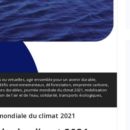
s ou virtuelles
,
agir ensemble pour un avenir durable
,
défis environnementaux
,
déforestation
,
empreinte carbone
,
tes durables
,
journée mondiale du climat 2021
,
mobilisation
ion de l'air et de l'eau
,
solidarité
,
transports écologiques
,
 mondiale du climat 2021