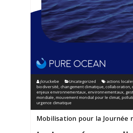
jlcruckebe
Uncategorized
actions locale
biodiversité
,
changement climatique
,
collaboration
,
enjeux environnementaux
,
environnementaux
,
ges
mondiale
,
mouvement mondial pour le climat
,
pollut
urgence climatique
Mobilisation pour la Journée