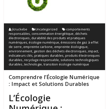
jlcruckebe
Uncategorized
comportements
responsables
,
consommation énergétique
,
déchets
électroniques
,
durabilité des produits et pratiques
numériques
,
écologie numérique
,
émissions de gaz à effet
de serre
,
empreinte carbone
,
empreinte écologique
,
environnement
,
gestion des déchets électroniques
,
impact
,
indicateurs clés
,
pratiques durables
,
produits électroniques
durables
,
recyclage responsable
,
solutions technologiques
durables
,
technologie
,
transition écologie numérique
Comprendre l’Écologie Numérique
: Impact et Solutions Durables
L’Écologie
Numérique :