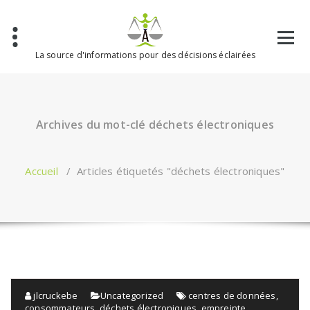
Aller
au
contenu
La source d'informations pour des décisions éclairées
Archives du mot-clé déchets électroniques
Accueil
/
Articles étiquetés "déchets électroniques"
jlcruckebe
Uncategorized
centres de données
,
consommateurs
,
déchets électroniques
,
empreinte