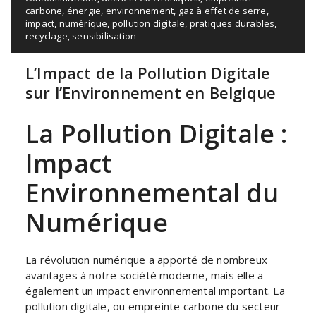
carbone
,
énergie
,
environnement
,
gaz à effet de serre
,
impact
,
numérique
,
pollution digitale
,
pratiques durables
,
recyclage
,
sensibilisation
L’Impact de la Pollution Digitale
sur l’Environnement en Belgique
La Pollution Digitale :
Impact
Environnemental du
Numérique
La révolution numérique a apporté de nombreux
avantages à notre société moderne, mais elle a
également un impact environnemental important. La
pollution digitale, ou empreinte carbone du secteur