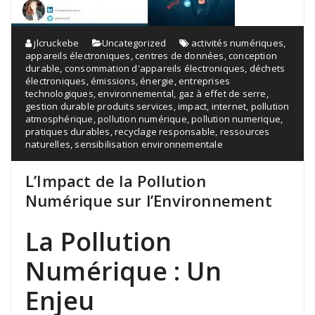
jlcruckebe
Uncategorized
activités numériques
,
appareils électroniques
,
centres de données
,
conception
durable
,
consommation d'appareils électroniques
,
déchets
électroniques
,
émissions
,
énergie
,
entreprises
technologiques
,
environnemental
,
gaz à effet de serre
,
gestion durable produits services
,
impact
,
internet
,
pollution
atmosphérique
,
pollution numérique
,
pollution numerique
,
pratiques durables
,
recyclage responsable
,
ressources
naturelles
,
sensibilisation environnementale
L’Impact de la Pollution
Numérique sur l’Environnement
La Pollution
Numérique : Un
Enjeu