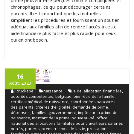
prime peuvent être perçues comme compliquées et
chronophages, ce qui peut décourager certains
parents. Il est important que les mutuelles
simplifient les procédures et fournissent un soutien
adéquat aux familles afin de rendre l’accès à cette
aide financière plus facile et plus rapide pour ceux
qui en ont besoin.
16
Août, 2023
jlcruckebe
naissance
aide
,
allocation financière
,
autorités compétentes
,
belgique
,
bien-être de la famille
,
certificat médical de naissance
,
coordonnées bancaires
des parents
,
critères d'éligibilité
,
demande de prime
,
dépenses
,
familles
,
gouvernement
,
impôt sur la prime de
naissance
,
montant de la prime
,
nouveau-né
,
office
national des allocations familiales pour travailleurs salariés
onafts
,
parents
,
premiers mois de la vie
,
prestations
familiales
,
prime naissance
,
rang de l'enfant dans la fratrie
,