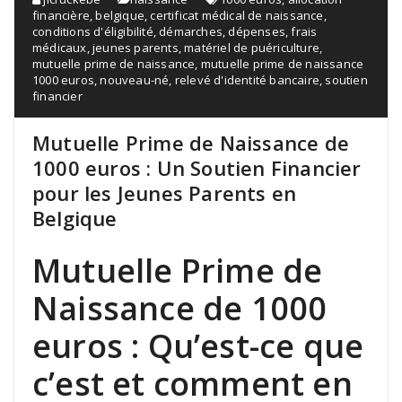
financière
,
belgique
,
certificat médical de naissance
,
conditions d'éligibilité
,
démarches
,
dépenses
,
frais
médicaux
,
jeunes parents
,
matériel de puériculture
,
mutuelle prime de naissance
,
mutuelle prime de naissance
1000 euros
,
nouveau-né
,
relevé d'identité bancaire
,
soutien
financier
Mutuelle Prime de Naissance de
1000 euros : Un Soutien Financier
pour les Jeunes Parents en
Belgique
Mutuelle Prime de
Naissance de 1000
euros : Qu’est-ce que
c’est et comment en