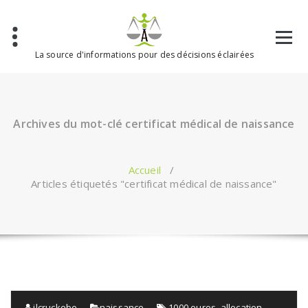
Aller
au
contenu
La source d'informations pour des décisions éclairées
Archives du mot-clé certificat médical de naissance
Accueil
/
Articles étiquetés "certificat médical de naissance"
jlcruckebe
naissance
1000 euros
,
allocation