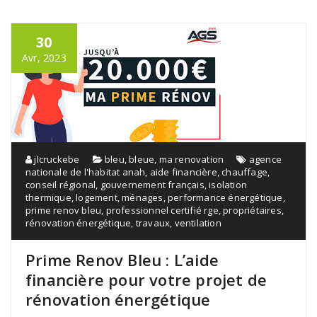
30
Avr, 2023
jlcruckebe
bleu
,
bleue
,
ma renovation
agence
nationale de l'habitat anah
,
aide financière
,
chauffage
,
conseil régional
,
gouvernement français
,
isolation
thermique
,
logement
,
ménages
,
performance énergétique
,
prime renov bleu
,
professionnel certifié rge
,
propriétaires
,
rénovation énergétique
,
travaux
,
ventilation
Prime Renov Bleu : L’aide
financière pour votre projet de
rénovation énergétique