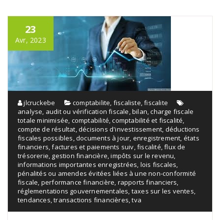
23
Avr, 2023
jlcruckebe
comptabilite
,
fiscaliste
,
fiscalite
analyse
,
audit ou vérification fiscale
,
bilan
,
charge fiscale
totale minimisée
,
comptabilité
,
comptabilité et fiscalité
,
compte de résultat
,
décisions d'investissement
,
déductions
fiscales possibles
,
documents à jour
,
enregistrement
,
états
financiers
,
factures et paiements suiv
,
fiscalité
,
flux de
trésorerie
,
gestion financière
,
impôts sur le revenu
,
informations importantes enregistrées
,
lois fiscales
,
pénalités ou amendes évitées liées à une non-conformité
fiscale
,
performance financière
,
rapports financiers
,
réglementations gouvernementales
,
taxes sur les ventes
,
tendances
,
transactions financières
,
tva