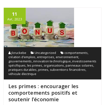
11
Avr, 2023
jlcruckebe
Uncategorized
comportements
,
création d'emplois
,
entreprises
,
environnement
,
gouvernements
,
innovation technologique
,
investissements
spécifiques
,
les primes
,
organisations
,
panneaux solaires
,
pratiques durables
,
primes
,
subventions financières
,
véhicule électrique
Les primes : encourager les
comportements positifs et
soutenir l’économie