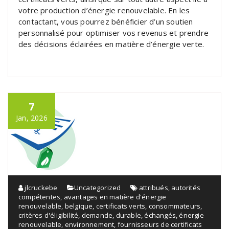
votre production d’énergie renouvelable. En les
contactant, vous pourrez bénéficier d’un soutien
personnalisé pour optimiser vos revenus et prendre
des décisions éclairées en matière d’énergie verte.
7
Jan, 2026
jlcruckebe
Uncategorized
attribués
,
autorités
compétentes
,
avantages en matière d'énergie
renouvelable
,
belgique
,
certificats verts
,
consommateurs
,
critères d'éligibilité
,
demande
,
durable
,
échangés
,
énergie
renouvelable
,
environnement
,
fournisseurs de certificats