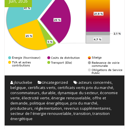
Juin, 2026
jlcruckebe
Uncategorized
acteurs concernés
,
belgique
,
certificats verts
,
certificats verts prix du marché
,
consommateurs
,
durable
,
dynamique du secteur
,
économie
verte
,
électricité verte
,
énergie renouvelable
,
offre et
demande
,
politique énergétique
,
prix du marché
,
producteurs
,
réglementation
,
revenus supplémentaires
,
secteur de l'énergie renouvelable
,
transition
,
transition
énergétique