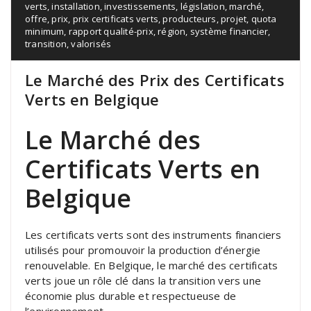
verts
,
installation
,
investissements
,
législation
,
marché
,
offre
,
prix
,
prix certificats verts
,
producteurs
,
projet
,
quota
minimum
,
rapport qualité-prix
,
région
,
système financier
,
transition
,
valorisés
Le Marché des Prix des Certificats
Verts en Belgique
Le Marché des
Certificats Verts en
Belgique
Les certificats verts sont des instruments financiers
utilisés pour promouvoir la production d’énergie
renouvelable. En Belgique, le marché des certificats
verts joue un rôle clé dans la transition vers une
économie plus durable et respectueuse de
l’environnement.